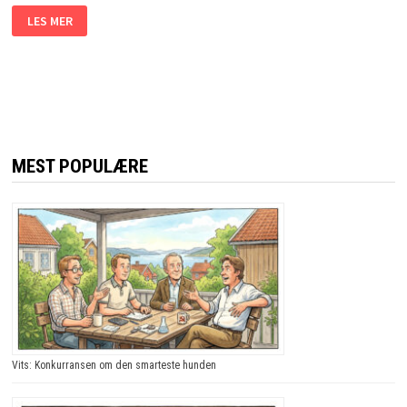
HAN
LES MER
FIKK
EN
BLÅVEIS.
MEN
NÅR
HAN
FORTELLER
HVORFOR?
JEG
LER
SÅ
MEST POPULÆRE
TÅRENE
TRILLER!
Vits: Konkurransen om den smarteste hunden