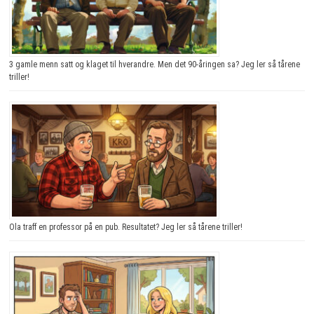
3 gamle menn satt og klaget til hverandre. Men det 90-åringen sa? Jeg ler så tårene
triller!
Ola traff en professor på en pub. Resultatet? Jeg ler så tårene triller!