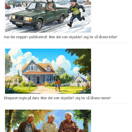
Han ble stoppet i politikontroll. Men det som skjedde? Jeg ler så tårene triller!
Ekteparet ringte på døra. Men det som skjedde? Jeg ler så tårene renner!