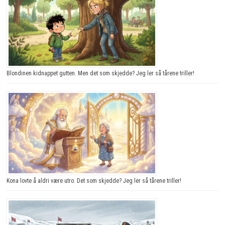
Blondinen kidnappet gutten. Men det som skjedde? Jeg ler så tårene triller!
Kona lovte å aldri være utro. Det som skjedde? Jeg ler så tårene triller!