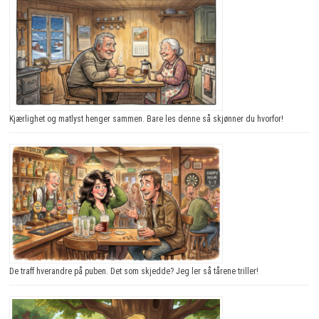
Kjærlighet og matlyst henger sammen. Bare les denne så skjønner du hvorfor!
De traff hverandre på puben. Det som skjedde? Jeg ler så tårene triller!