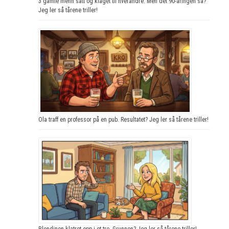
3 gamle menn satt og klaget til hverandre. Men det 90-åringen sa?
Jeg ler så tårene triller!
Ola traff en professor på en pub. Resultatet? Jeg ler så tårene triller!
Blondinen klatret opp i et tre. Grunnen? Jeg ler så tårene triller!