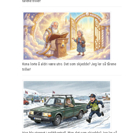
tårene triller!
Kona lovte å aldri være utro. Det som skjedde? Jeg ler så tårene
triller!
Han ble stoppet i politikontroll. Men det som skjedde? Jeg ler så