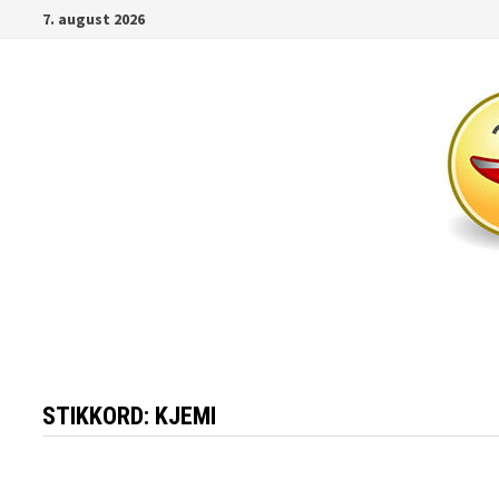
Gå
7. august 2026
til
innhold
STIKKORD:
KJEMI