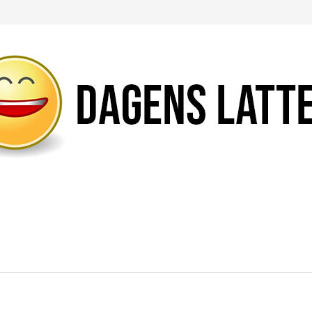
Likte du denne artikkelen?
DEL den gjerne!
Del på Facebook
Nei takk