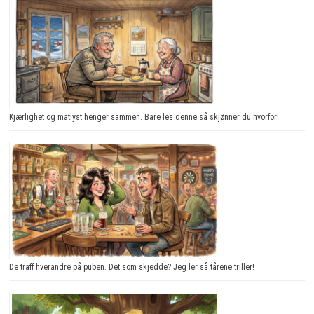
Kjærlighet og matlyst henger sammen. Bare les denne så skjønner du hvorfor!
De traff hverandre på puben. Det som skjedde? Jeg ler så tårene triller!