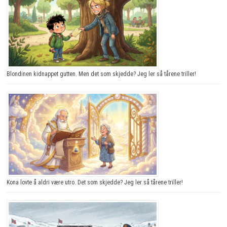
Blondinen kidnappet gutten. Men det som skjedde? Jeg ler så tårene triller!
Kona lovte å aldri være utro. Det som skjedde? Jeg ler så tårene triller!