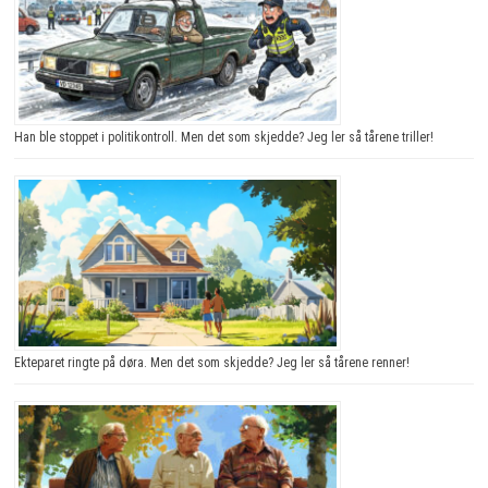
Han ble stoppet i politikontroll. Men det som skjedde? Jeg ler så tårene triller!
Ekteparet ringte på døra. Men det som skjedde? Jeg ler så tårene renner!