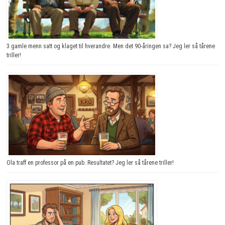
3 gamle menn satt og klaget til hverandre. Men det 90-åringen sa? Jeg ler så tårene
triller!
Ola traff en professor på en pub. Resultatet? Jeg ler så tårene triller!