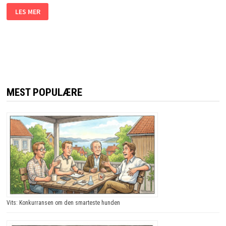
KONA
LES MER
HANS
DØR
PÅ
FERIE
I
ISRAEL.
HAN
HAR
NÅ
TO
VALG.
MEST POPULÆRE
JEG
LER
SÅ
JEG
RISTER!
Vits: Konkurransen om den smarteste hunden