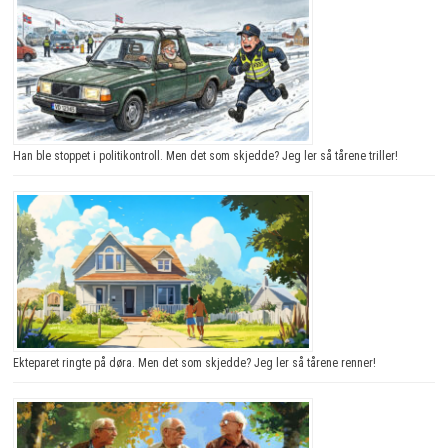
Han ble stoppet i politikontroll. Men det som skjedde? Jeg ler så tårene triller!
Ekteparet ringte på døra. Men det som skjedde? Jeg ler så tårene renner!