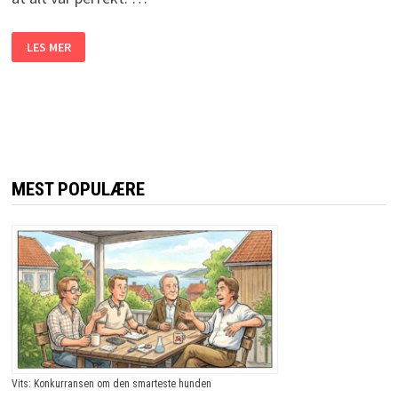
DEN
LES MER
PENE
KVINNEN
FISER
HØYLYTT
I
EN
RESTAURANT.
SERVITØRENS
SVAR?
JEG
LER
MEST POPULÆRE
SÅ
TÅRENE
TRILLER!
Vits: Konkurransen om den smarteste hunden