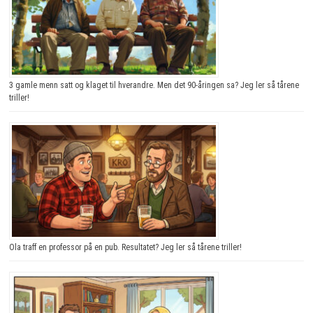
3 gamle menn satt og klaget til hverandre. Men det 90-åringen sa? Jeg ler så tårene
triller!
Ola traff en professor på en pub. Resultatet? Jeg ler så tårene triller!