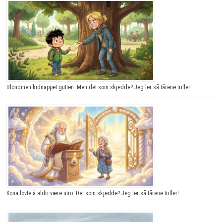
Blondinen kidnappet gutten. Men det som skjedde? Jeg ler så tårene triller!
Kona lovte å aldri være utro. Det som skjedde? Jeg ler så tårene triller!