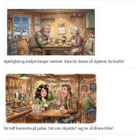
Kjærlighet og matlyst henger sammen. Bare les denne så skjønner du hvorfor!
De traff hverandre på puben. Det som skjedde? Jeg ler så tårene triller!