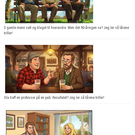
3 gamle menn satt og klaget til hverandre. Men det 90-åringen sa? Jeg ler så tårene
triller!
Ola traff en professor på en pub. Resultatet? Jeg ler så tårene triller!