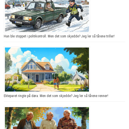
Han ble stoppet i politikontroll. Men det som skjedde? Jeg ler så tårene triller!
Ekteparet ringte på døra. Men det som skjedde? Jeg ler så tårene renner!