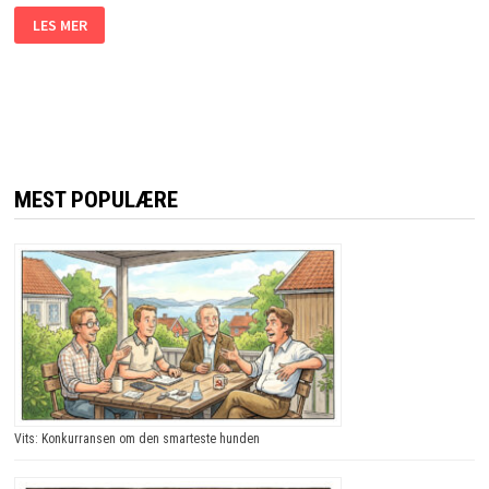
DE
LES MER
BRØT
SEG
INN
I
BANKHVELVET.
MEN
DET
DE
FANT?
JEG
LER
MEST POPULÆRE
SÅ
TÅRENE
TRILLER!
Vits: Konkurransen om den smarteste hunden