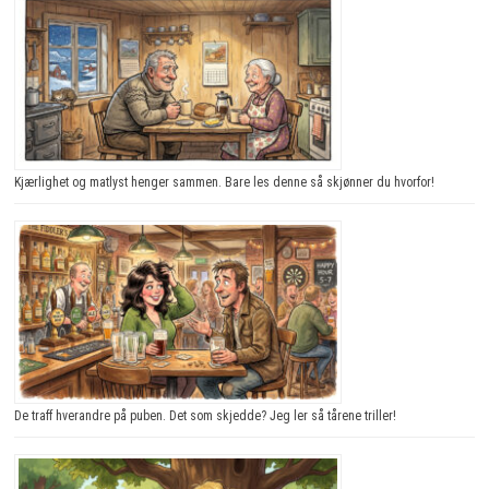
Kjærlighet og matlyst henger sammen. Bare les denne så skjønner du hvorfor!
De traff hverandre på puben. Det som skjedde? Jeg ler så tårene triller!