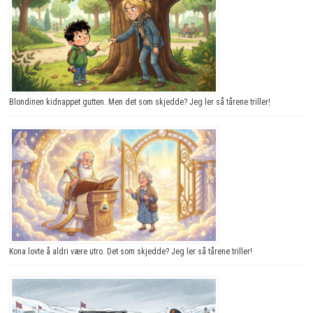
Blondinen kidnappet gutten. Men det som skjedde? Jeg ler så tårene triller!
Kona lovte å aldri være utro. Det som skjedde? Jeg ler så tårene triller!