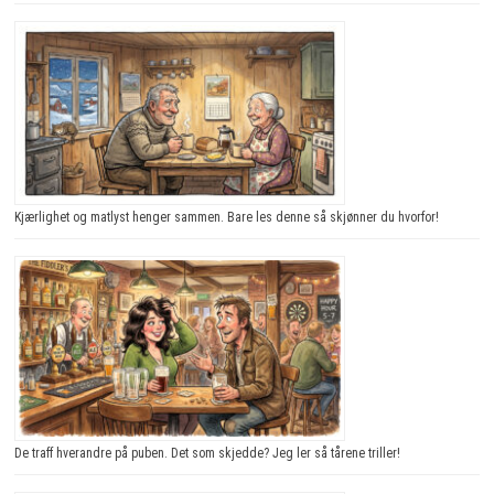
Kjærlighet og matlyst henger sammen. Bare les denne så skjønner du hvorfor!
De traff hverandre på puben. Det som skjedde? Jeg ler så tårene triller!