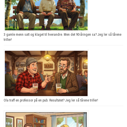
3 gamle menn satt og klaget til hverandre. Men det 90-åringen sa? Jeg ler så tårene
triller!
Ola traff en professor på en pub. Resultatet? Jeg ler så tårene triller!