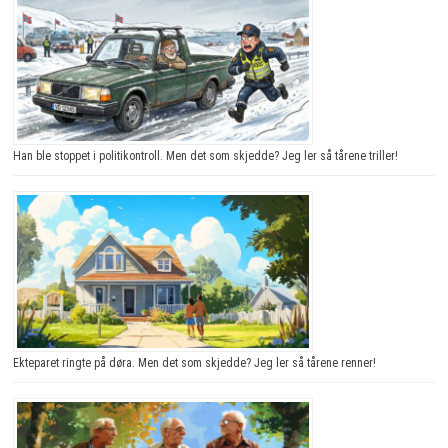
Han ble stoppet i politikontroll. Men det som skjedde? Jeg ler så tårene triller!
Ekteparet ringte på døra. Men det som skjedde? Jeg ler så tårene renner!