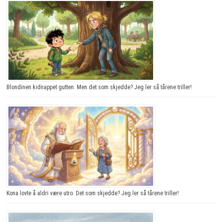
Blondinen kidnappet gutten. Men det som skjedde? Jeg ler så tårene triller!
Kona lovte å aldri være utro. Det som skjedde? Jeg ler så tårene triller!