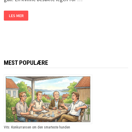
SYKEPLEIEREN
LES MER
HÅNER
DEN
GAMLE
DAMEN.
MEN
DEN
GAMLE
DAMENS
SVAR
FÅR
MEG
MEST POPULÆRE
TIL
Å
LE
HØYT!
Vits: Konkurransen om den smarteste hunden