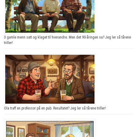
3 gamle menn satt og klaget til hverandre. Men det 90-åringen sa? Jeg ler så tårene
triller!
Ola traff en professor på en pub. Resultatet? Jeg ler så tårene triller!