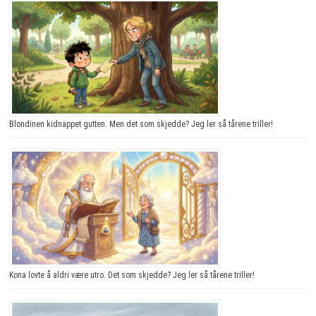
Blondinen kidnappet gutten. Men det som skjedde? Jeg ler så tårene triller!
Kona lovte å aldri være utro. Det som skjedde? Jeg ler så tårene triller!