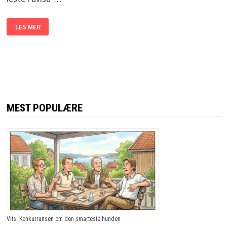
KONA
LES MER
FLYTTER
FRA
MANNEN
FOR
Å
TJENE
PENGER.
DET
HAN
GJØR
DA?
MEST POPULÆRE
JEG
LER
SÅ
TÅRENE
TRILLER!
Vits: Konkurransen om den smarteste hunden