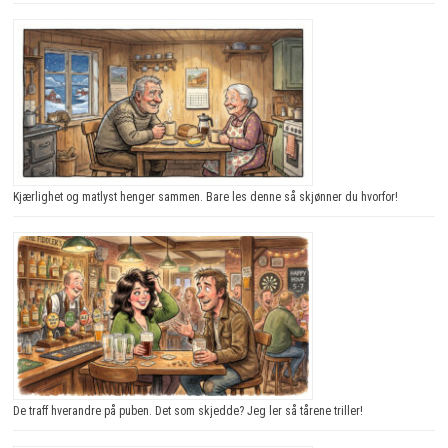
Kjærlighet og matlyst henger sammen. Bare les denne så skjønner du hvorfor!
De traff hverandre på puben. Det som skjedde? Jeg ler så tårene triller!