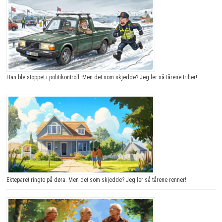
Han ble stoppet i politikontroll. Men det som skjedde? Jeg ler så tårene triller!
Ekteparet ringte på døra. Men det som skjedde? Jeg ler så tårene renner!