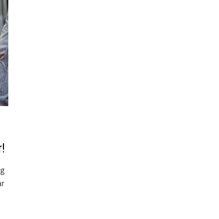
r!
og
ar