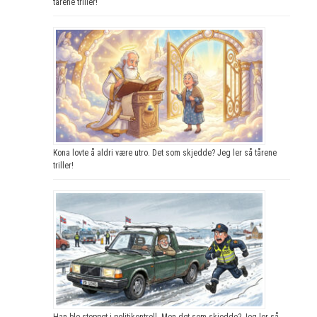
tårene triller!
Kona lovte å aldri være utro. Det som skjedde? Jeg ler så tårene
triller!
Han ble stoppet i politikontroll. Men det som skjedde? Jeg ler så