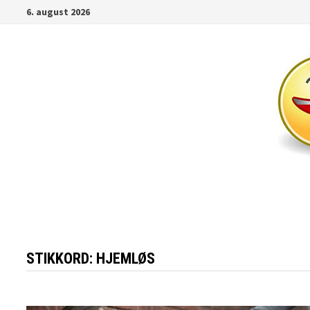
Gå
6. august 2026
til
innhold
STIKKORD:
HJEMLØS