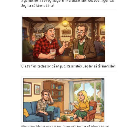
3 gamle menn satt og klaget til hverandre. Men det 90-åringen sa?
Jeg ler så tårene triller!
Ola traff en professor på en pub. Resultatet? Jeg ler så tårene triller!
Blondinen klatret opp i et tre. Grunnen? Jeg ler så tårene triller!