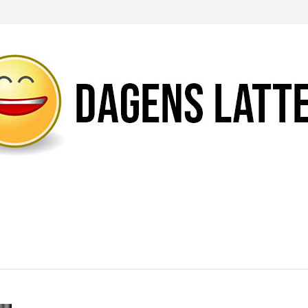
Likte du denne artikkelen?
DEL den gjerne!
Del på Facebook
Nei takk