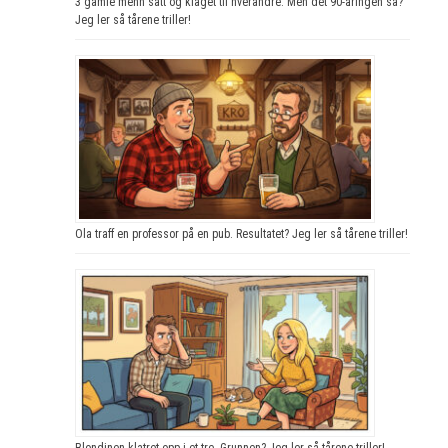
3 gamle menn satt og klaget til hverandre. Men det 90-åringen sa?
Jeg ler så tårene triller!
Ola traff en professor på en pub. Resultatet? Jeg ler så tårene triller!
Blondinen klatret opp i et tre. Grunnen? Jeg ler så tårene triller!