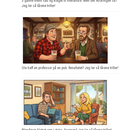
3 gamle menn satt og klaget til hverandre. Men det 90-åringen sa?
Jeg ler så tårene triller!
Ola traff en professor på en pub. Resultatet? Jeg ler så tårene triller!
Blondinen klatret opp i et tre. Grunnen? Jeg ler så tårene triller!