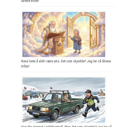
tårene triller!
Kona lovte å aldri være utro. Det som skjedde? Jeg ler så tårene
triller!
Han ble stoppet i politikontroll. Men det som skjedde? Jeg ler så