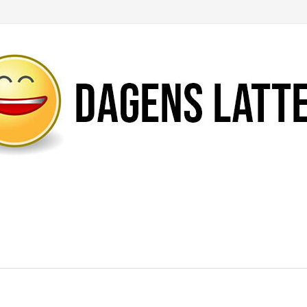
Likte du denne artikkelen?
DEL den gjerne!
Del på Facebook
Nei takk