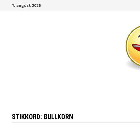
Gå
7. august 2026
til
innhold
STIKKORD:
GULLKORN