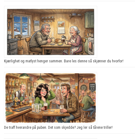
Kjærlighet og matlyst henger sammen. Bare les denne så skjønner du hvorfor!
De traff hverandre på puben. Det som skjedde? Jeg ler så tårene triller!