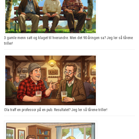
3 gamle menn satt og klaget til hverandre. Men det 90-åringen sa? Jeg ler så tårene
triller!
Ola traff en professor på en pub. Resultatet? Jeg ler så tårene triller!