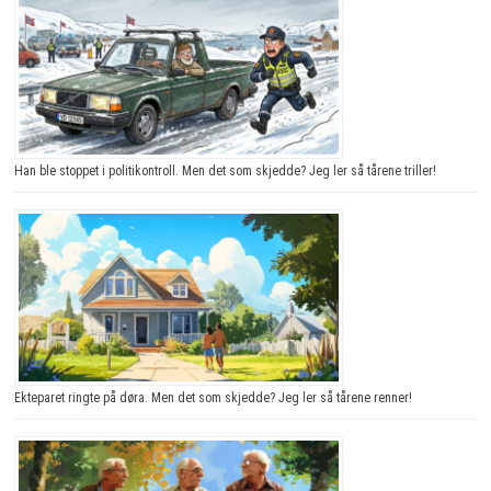
Han ble stoppet i politikontroll. Men det som skjedde? Jeg ler så tårene triller!
Ekteparet ringte på døra. Men det som skjedde? Jeg ler så tårene renner!