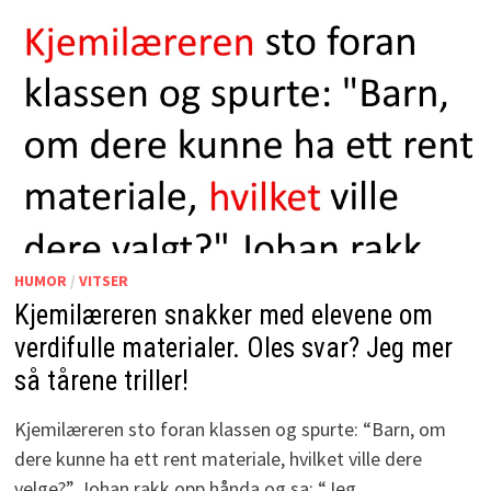
HUMOR
/
VITSER
Kjemilæreren snakker med elevene om
verdifulle materialer. Oles svar? Jeg mer
så tårene triller!
Kjemilæreren sto foran klassen og spurte: “Barn, om
dere kunne ha ett rent materiale, hvilket ville dere
velge?” Johan rakk opp hånda og sa: “Jeg …