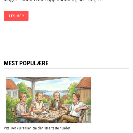
KJEMILÆREREN
LES MER
SNAKKER
MED
ELEVENE
OM
VERDIFULLE
MATERIALER.
OLES
SVAR?
JEG
MER
SÅ
MEST POPULÆRE
TÅRENE
TRILLER!
Vits: Konkurransen om den smarteste hunden