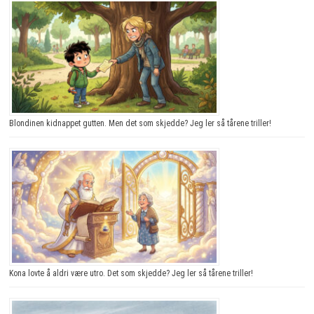
Blondinen kidnappet gutten. Men det som skjedde? Jeg ler så tårene triller!
Kona lovte å aldri være utro. Det som skjedde? Jeg ler så tårene triller!