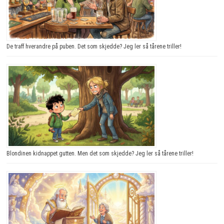
De traff hverandre på puben. Det som skjedde? Jeg ler så tårene triller!
Blondinen kidnappet gutten. Men det som skjedde? Jeg ler så tårene triller!