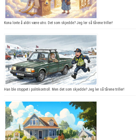
Kona lovte å aldri være utro. Det som skjedde? Jeg ler så tårene triller!
Han ble stoppet i politikontroll. Men det som skjedde? Jeg ler så tårene triller!