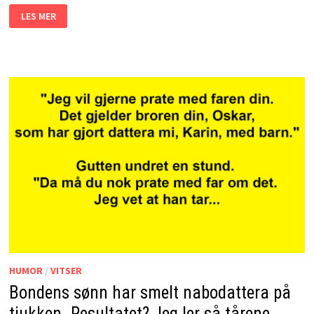
BONDEN
LES MER
BLIR
STOPPET
AV
POLITIET.
DET
HAN
SIER?
JEG
LER
SÅ
TÅRENE
TRILLER!
HUMOR
/
VITSER
Bondens sønn har smelt nabodattera på
tjukken. Resultatet? Jeg ler så tårene