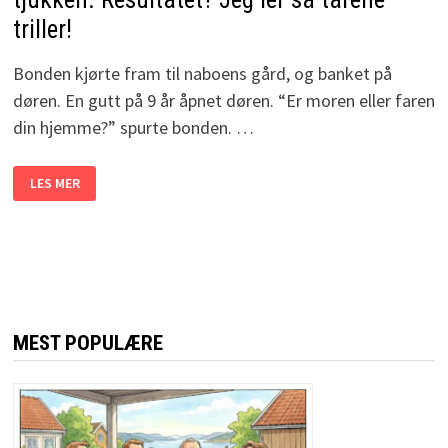
triller!
Bonden kjørte fram til naboens gård, og banket på
døren. En gutt på 9 år åpnet døren. “Er moren eller faren
din hjemme?” spurte bonden. …
BONDENS
LES MER
SØNN
HAR
SMELT
NABODATTERA
PÅ
TJUKKEN.
RESULTATET?
JEG
LER
SÅ
TÅRENE
MEST POPULÆRE
TRILLER!