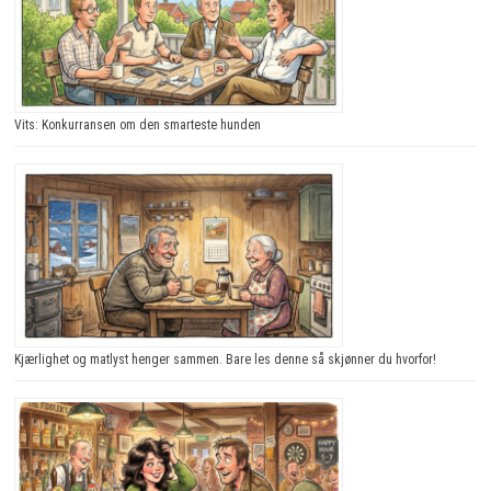
Vits: Konkurransen om den smarteste hunden
Kjærlighet og matlyst henger sammen. Bare les denne så skjønner du hvorfor!