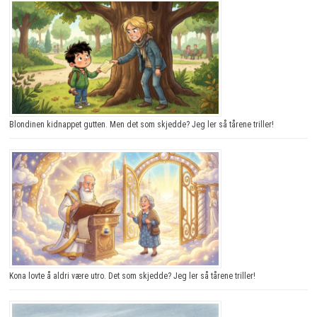
Blondinen kidnappet gutten. Men det som skjedde? Jeg ler så tårene triller!
Kona lovte å aldri være utro. Det som skjedde? Jeg ler så tårene triller!