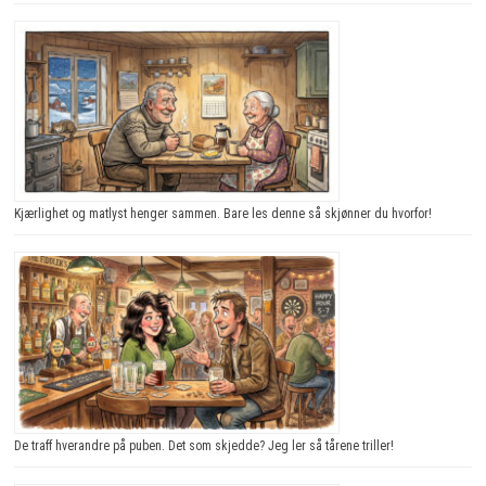
Kjærlighet og matlyst henger sammen. Bare les denne så skjønner du hvorfor!
De traff hverandre på puben. Det som skjedde? Jeg ler så tårene triller!