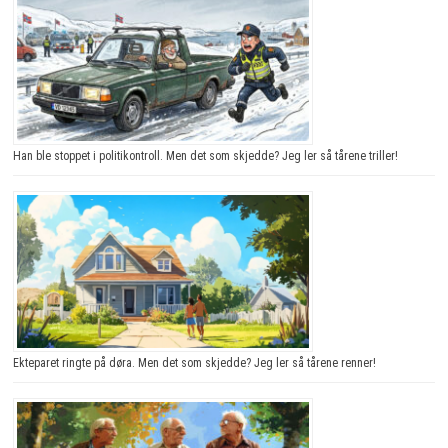
Han ble stoppet i politikontroll. Men det som skjedde? Jeg ler så tårene triller!
Ekteparet ringte på døra. Men det som skjedde? Jeg ler så tårene renner!