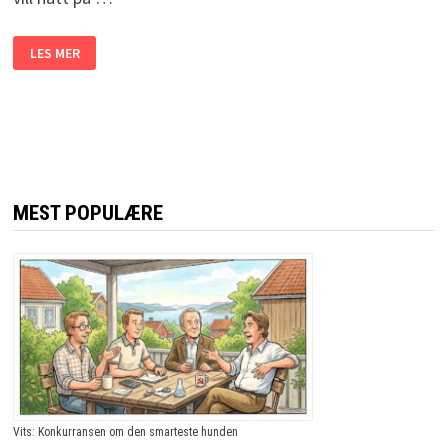
NESTE
LES MER
GANG
DU
VÅKNER
ETTER
EN
VILL
BYTUR
OG
IKKE
HUSKER
NOE..
MEST POPULÆRE
DA
HAR
DU
SIKKERT
HATT
BESØK
AV
DENNE
KAREN!
Vits: Konkurransen om den smarteste hunden