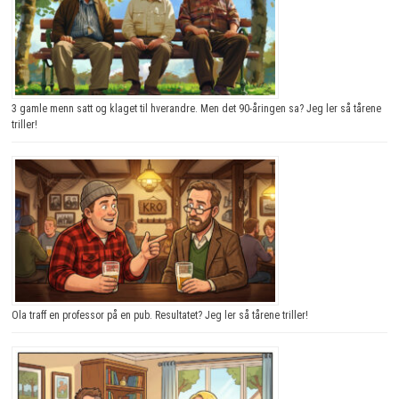
3 gamle menn satt og klaget til hverandre. Men det 90-åringen sa? Jeg ler så tårene
triller!
Ola traff en professor på en pub. Resultatet? Jeg ler så tårene triller!