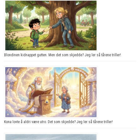
Blondinen kidnappet gutten. Men det som skjedde? Jeg ler så tårene triller!
Kona lovte å aldri være utro. Det som skjedde? Jeg ler så tårene triller!