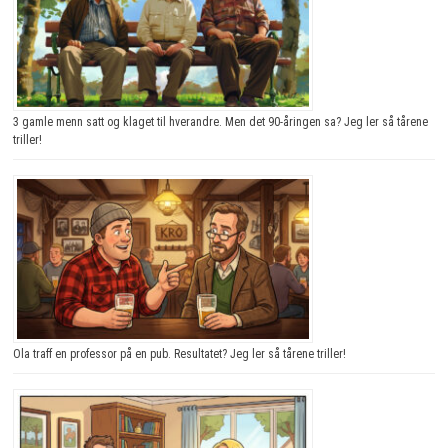
3 gamle menn satt og klaget til hverandre. Men det 90-åringen sa? Jeg ler så tårene
triller!
Ola traff en professor på en pub. Resultatet? Jeg ler så tårene triller!