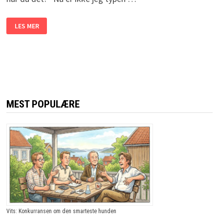
HAN
LES MER
BEGYNTE
Å
SNAKKE
MED
MANNEN
I
NABOBÅSEN.
DET
SOM
SKJEDDE?
JEG
MEST POPULÆRE
LER
SÅ
TÅRENE
SPRUTER!
Vits: Konkurransen om den smarteste hunden