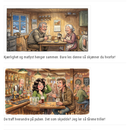
Kjærlighet og matlyst henger sammen. Bare les denne så skjønner du hvorfor!
De traff hverandre på puben. Det som skjedde? Jeg ler så tårene triller!