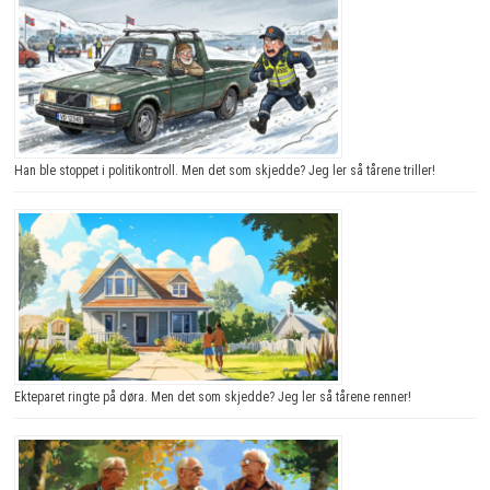
Han ble stoppet i politikontroll. Men det som skjedde? Jeg ler så tårene triller!
Ekteparet ringte på døra. Men det som skjedde? Jeg ler så tårene renner!