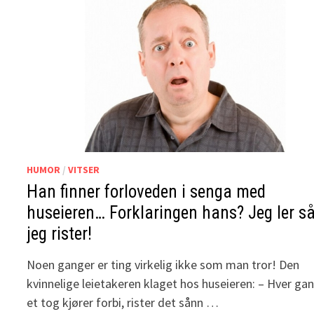
HUMOR
/
VITSER
Han finner forloveden i senga med
huseieren… Forklaringen hans? Jeg ler s
jeg rister!
Noen ganger er ting virkelig ikke som man tror! Den
kvinnelige leietakeren klaget hos huseieren: – Hver ga
et tog kjører forbi, rister det sånn …