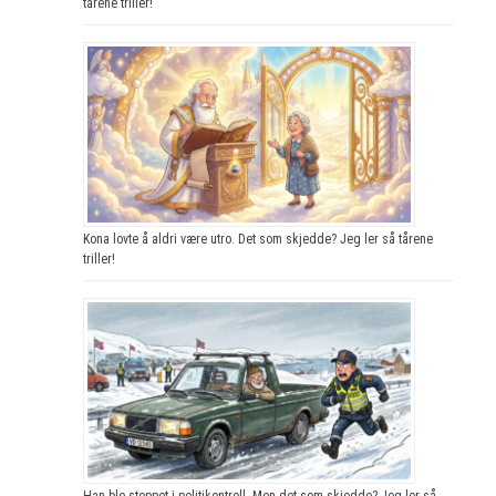
tårene triller!
Kona lovte å aldri være utro. Det som skjedde? Jeg ler så tårene
triller!
Han ble stoppet i politikontroll. Men det som skjedde? Jeg ler så