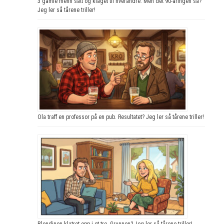
3 gamle menn satt og klaget til hverandre. Men det 90-åringen sa?
Jeg ler så tårene triller!
Ola traff en professor på en pub. Resultatet? Jeg ler så tårene triller!
Blondinen klatret opp i et tre. Grunnen? Jeg ler så tårene triller!