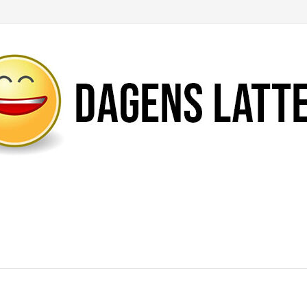
Likte du denne artikkelen?
DEL den gjerne!
Del på Facebook
Nei takk