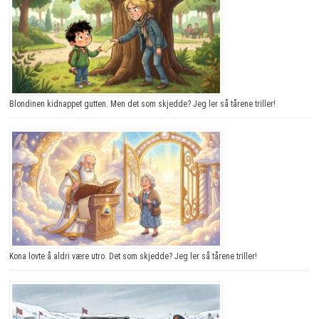
Blondinen kidnappet gutten. Men det som skjedde? Jeg ler så tårene triller!
Kona lovte å aldri være utro. Det som skjedde? Jeg ler så tårene triller!