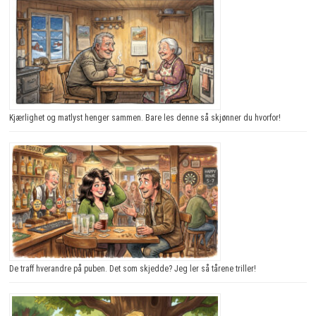
Kjærlighet og matlyst henger sammen. Bare les denne så skjønner du hvorfor!
De traff hverandre på puben. Det som skjedde? Jeg ler så tårene triller!