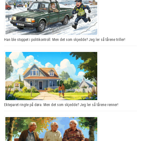
Han ble stoppet i politikontroll. Men det som skjedde? Jeg ler så tårene triller!
Ekteparet ringte på døra. Men det som skjedde? Jeg ler så tårene renner!