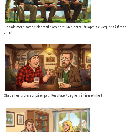
3 gamle menn satt og klaget til hverandre. Men det 90-åringen sa? Jeg ler så tårene
triller!
Ola traff en professor på en pub. Resultatet? Jeg ler så tårene triller!