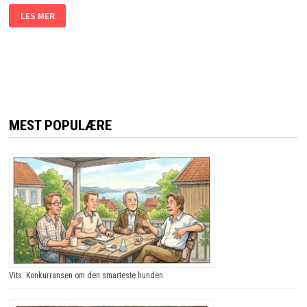
EKSKONA
LES MER
VIL
HA
FORELDRERETTEN
TIL
BARNA.
PAPPAENS
SVAR?
JEG
LER
SÅ
TÅRENE
MEST POPULÆRE
TRILLER!
Vits: Konkurransen om den smarteste hunden