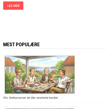
STUDENTEN
LES MER
VAR
POPULÆR
BLANT
DAMENE.
HEMMELIGHETEN?
JEG
LER
SÅ
TÅRENE
TRILLER!
MEST POPULÆRE
Vits: Konkurransen om den smarteste hunden