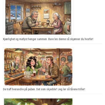
Kjærlighet og matlyst henger sammen. Bare les denne så skjønner du hvorfor!
De traff hverandre på puben. Det som skjedde? Jeg ler så tårene triller!