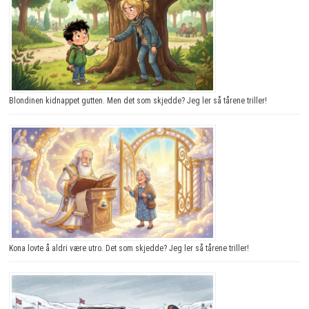
Blondinen kidnappet gutten. Men det som skjedde? Jeg ler så tårene triller!
Kona lovte å aldri være utro. Det som skjedde? Jeg ler så tårene triller!