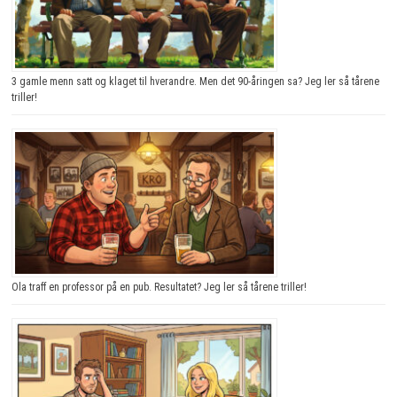
3 gamle menn satt og klaget til hverandre. Men det 90-åringen sa? Jeg ler så tårene
triller!
Ola traff en professor på en pub. Resultatet? Jeg ler så tårene triller!