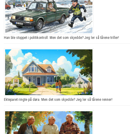
Han ble stoppet i politikontroll. Men det som skjedde? Jeg ler så tårene triller!
Ekteparet ringte på døra. Men det som skjedde? Jeg ler så tårene renner!