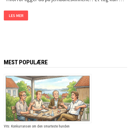
HAN
LES MER
FANT
EN
PERSON
LIGGENDE
PÅ
JERNBANESKINNENE.
NÅR
HAN
SPØR
HVORFOR?
JEG
MEST POPULÆRE
LER
SÅ
TÅRENE
TRILLER!
Vits: Konkurransen om den smarteste hunden