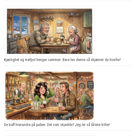
Kjærlighet og matlyst henger sammen. Bare les denne så skjønner du hvorfor!
De traff hverandre på puben. Det som skjedde? Jeg ler så tårene triller!