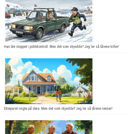
Han ble stoppet i politikontroll. Men det som skjedde? Jeg ler så tårene triller!
Ekteparet ringte på døra. Men det som skjedde? Jeg ler så tårene renner!