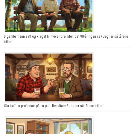
3 gamle menn satt og klaget til hverandre. Men det 90-åringen sa? Jeg ler så tårene
triller!
Ola traff en professor på en pub. Resultatet? Jeg ler så tårene triller!