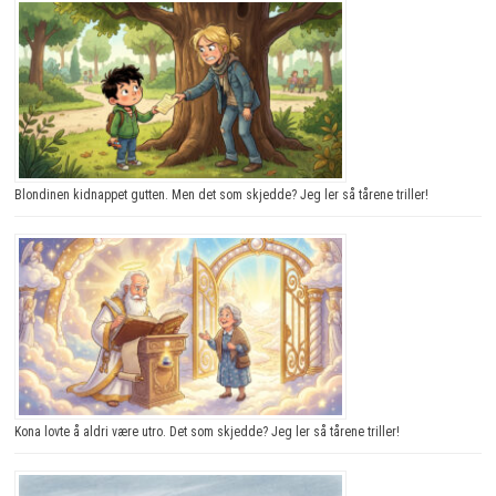
Blondinen kidnappet gutten. Men det som skjedde? Jeg ler så tårene triller!
Kona lovte å aldri være utro. Det som skjedde? Jeg ler så tårene triller!