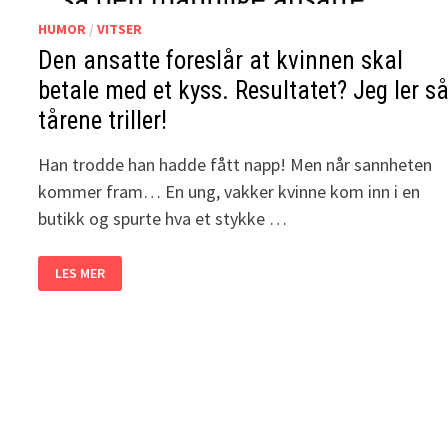
HUMOR
/
VITSER
Den ansatte foreslår at kvinnen skal
betale med et kyss. Resultatet? Jeg ler s
tårene triller!
Han trodde han hadde fått napp! Men når sannheten
kommer fram… En ung, vakker kvinne kom inn i en
butikk og spurte hva et stykke …
DEN
LES MER
ANSATTE
FORESLÅR
AT
KVINNEN
SKAL
BETALE
MED
ET
KYSS.
RESULTATET?
JEG
LER
SÅ