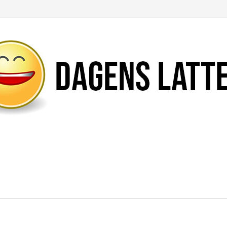
Likte du denne artikkelen?
DEL den gjerne!
Del på Facebook
Nei takk