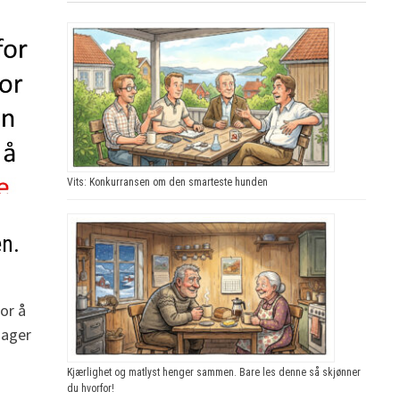
Vits: Konkurransen om den smarteste hunden
en.
for å
dager
Kjærlighet og matlyst henger sammen. Bare les denne så skjønner
du hvorfor!