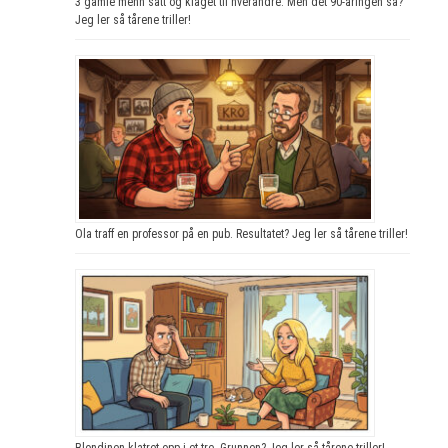
3 gamle menn satt og klaget til hverandre. Men det 90-åringen sa?
Jeg ler så tårene triller!
Ola traff en professor på en pub. Resultatet? Jeg ler så tårene triller!
Blondinen klatret opp i et tre. Grunnen? Jeg ler så tårene triller!