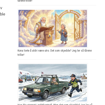
tårene triller!
av
ble
Kona lovte å aldri være utro. Det som skjedde? Jeg ler så tårene
triller!
Han ble stoppet i politikontroll. Men det som skjedde? Jeg ler så