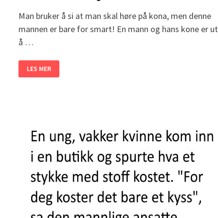
Man bruker å si at man skal høre på kona, men denne
mannen er bare for smart! En mann og hans kone er u
å …
KONA
LES MER
SIER
NEI
NÅR
MANNEN
VIL
KJØPE
ØL.
SVARET
HANS?
JEG
LER
SÅ
TÅRENE
TRILLER!