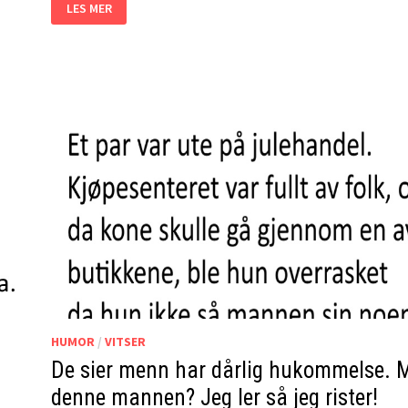
PENSJONISTENE
LES MER
KLAGET
PÅ
PARKERINGSBOTEN.
RESULTATET?
JEG
LER
SÅ
TÅRENE
TRILLER!
HUMOR
/
VITSER
De sier menn har dårlig hukommelse. 
denne mannen? Jeg ler så jeg rister!