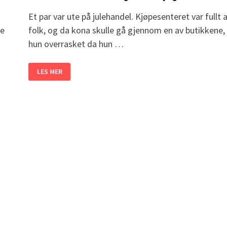
Et par var ute på julehandel. Kjøpesenteret var fullt 
te
folk, og da kona skulle gå gjennom en av butikkene, 
hun overrasket da hun …
DE
LES MER
SIER
MENN
HAR
DÅRLIG
HUKOMMELSE.
MEN
DENNE
MANNEN?
JEG
LER
SÅ
JEG
RISTER!