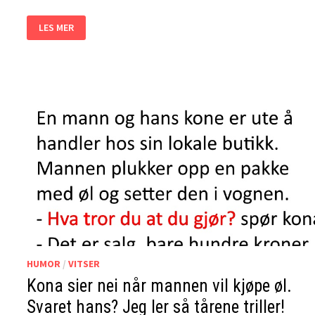
MANNEN
LES MER
KOMMER
HJEM
OG
AVSLØRER
AT
HAN
HAR
VÆRT
UTRO.
KONAS
SVAR?
JEG
LER
MEG
IHJEL!
HUMOR
/
VITSER
Kona sier nei når mannen vil kjøpe øl.
Svaret hans? Jeg ler så tårene triller!