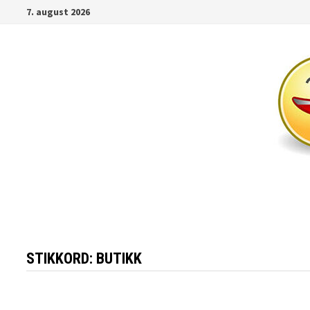
Gå
7. august 2026
til
innhold
STIKKORD:
BUTIKK