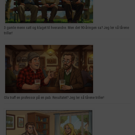
3 gamle menn satt og klaget til hverandre. Men det 90-åringen sa? Jeg ler så tårene
triller!
Ola traff en professor på en pub. Resultatet? Jeg ler så tårene triller!