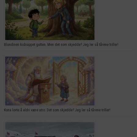
Blondinen kidnappet gutten. Men det som skjedde? Jeg ler så tårene triller!
Kona lovte å aldri være utro. Det som skjedde? Jeg ler så tårene triller!