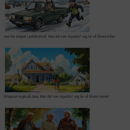
Han ble stoppet i politikontroll. Men det som skjedde? Jeg ler så tårene triller!
Ekteparet ringte på døra. Men det som skjedde? Jeg ler så tårene renner!