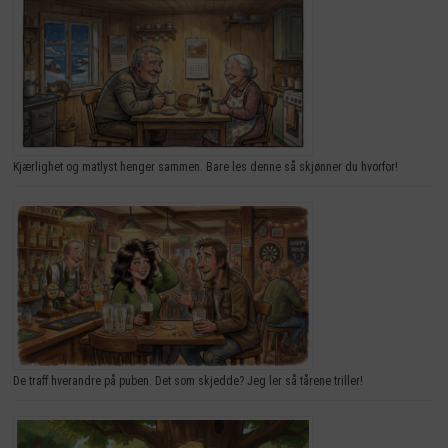
Kjærlighet og matlyst henger sammen. Bare les denne så skjønner du hvorfor!
De traff hverandre på puben. Det som skjedde? Jeg ler så tårene triller!