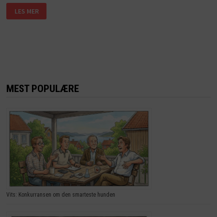
DEN
LES MER
LILLE
GUTTEN
VILLE
IKKE
BE
BORDBØNN.
GRUNNEN?
JEG
LER
SÅ
JEG
MEST POPULÆRE
RISTER!
Vits: Konkurransen om den smarteste hunden