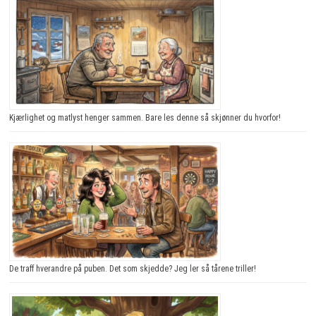
Kjærlighet og matlyst henger sammen. Bare les denne så skjønner du hvorfor!
De traff hverandre på puben. Det som skjedde? Jeg ler så tårene triller!