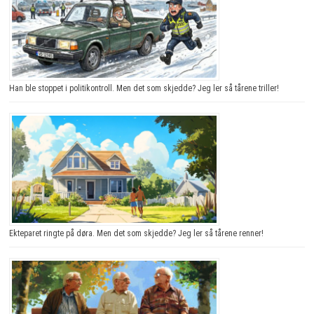
Han ble stoppet i politikontroll. Men det som skjedde? Jeg ler så tårene triller!
Ekteparet ringte på døra. Men det som skjedde? Jeg ler så tårene renner!