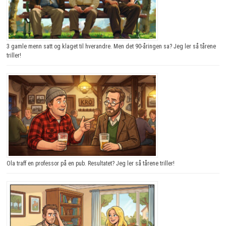
3 gamle menn satt og klaget til hverandre. Men det 90-åringen sa? Jeg ler så tårene
triller!
Ola traff en professor på en pub. Resultatet? Jeg ler så tårene triller!