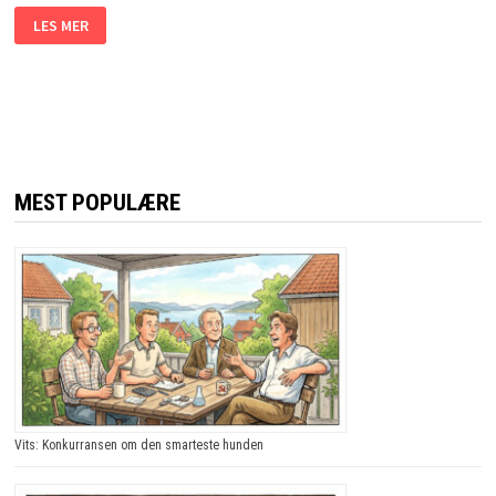
FARFAR
LES MER
SKAL
VISE
FRAM
LANDSBYGDA.
DET
SOM
SKJER?
JEG
LER
SÅ
TÅRENE
MEST POPULÆRE
TRILLER!
Vits: Konkurransen om den smarteste hunden