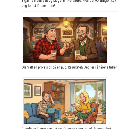
3 gamle menn satt og klaget til hverandre. Men det 90-åringen sa?
Jeg ler så tårene triller!
Ola traff en professor på en pub. Resultatet? Jeg ler så tårene triller!
Blondinen klatret opp i et tre. Grunnen? Jeg ler så tårene triller!