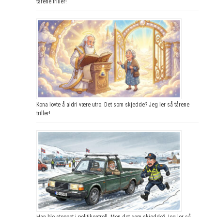
tårene triller!
Kona lovte å aldri være utro. Det som skjedde? Jeg ler så tårene
triller!
Han ble stoppet i politikontroll. Men det som skjedde? Jeg ler så