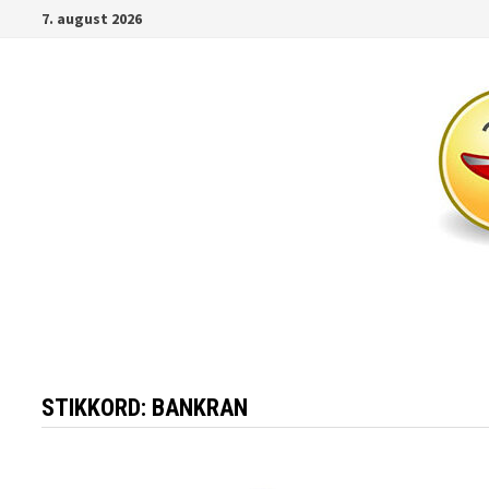
Gå
7. august 2026
til
innhold
STIKKORD:
BANKRAN