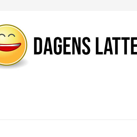
Likte du denne artikkelen?
DEL den gjerne!
Del på Facebook
Nei takk