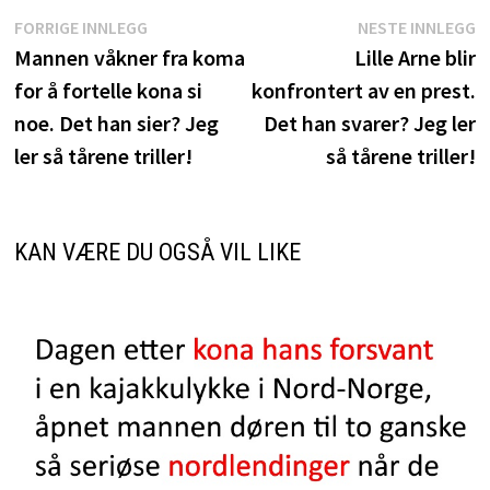
Innleggsnavigasjon
Forrige
N
FORRIGE INNLEGG
NESTE INNLEGG
innlegg:
i
Mannen våkner fra koma
Lille Arne blir
for å fortelle kona si
konfrontert av en prest.
noe. Det han sier? Jeg
Det han svarer? Jeg ler
ler så tårene triller!
så tårene triller!
KAN VÆRE DU OGSÅ VIL LIKE