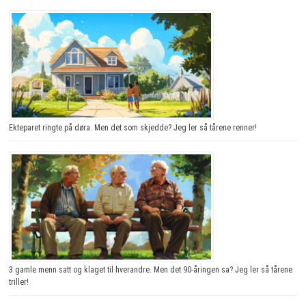
Ekteparet ringte på døra. Men det som skjedde? Jeg ler så tårene renner!
3 gamle menn satt og klaget til hverandre. Men det 90-åringen sa? Jeg ler så tårene
triller!