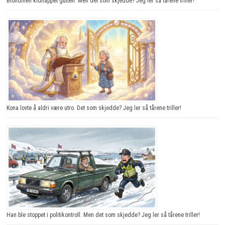
Blondinen kidnappet gutten. Men det som skjedde? Jeg ler så tårene triller!
Kona lovte å aldri være utro. Det som skjedde? Jeg ler så tårene triller!
Han ble stoppet i politikontroll. Men det som skjedde? Jeg ler så tårene triller!