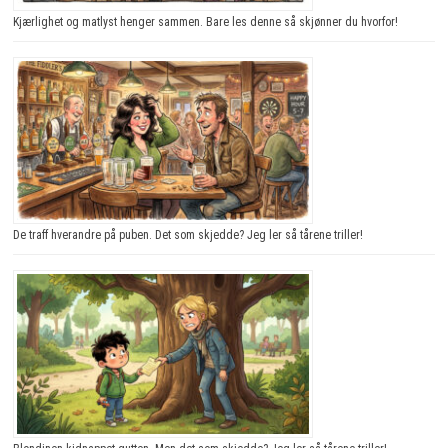
Kjærlighet og matlyst henger sammen. Bare les denne så skjønner du hvorfor!
De traff hverandre på puben. Det som skjedde? Jeg ler så tårene triller!