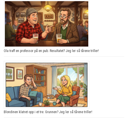
Ola traff en professor på en pub. Resultatet? Jeg ler så tårene triller!
Blondinen klatret opp i et tre. Grunnen? Jeg ler så tårene triller!