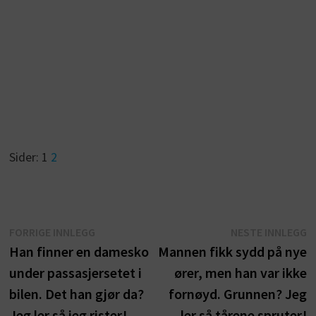
Sider:
1
2
Innleggsnavigasjon
Forrige
N
FORRIGE INNLEGG
NESTE INNLEGG
innlegg:
i
Han finner en damesko
Mannen fikk sydd på nye
under passasjersetet i
ører, men han var ikke
bilen. Det han gjør da?
fornøyd. Grunnen? Jeg
Jeg ler så jeg rister!
ler så tårene spruter!