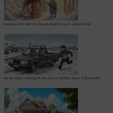
Kona lovte å aldri være utro. Det som skjedde? Jeg ler så tårene triller!
Han ble stoppet i politikontroll. Men det som skjedde? Jeg ler så tårene triller!