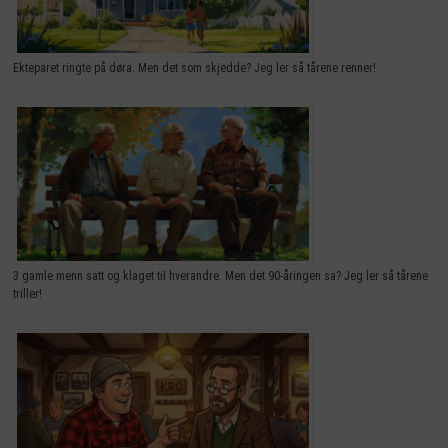
Ekteparet ringte på døra. Men det som skjedde? Jeg ler så tårene renner!
3 gamle menn satt og klaget til hverandre. Men det 90-åringen sa? Jeg ler så tårene
triller!