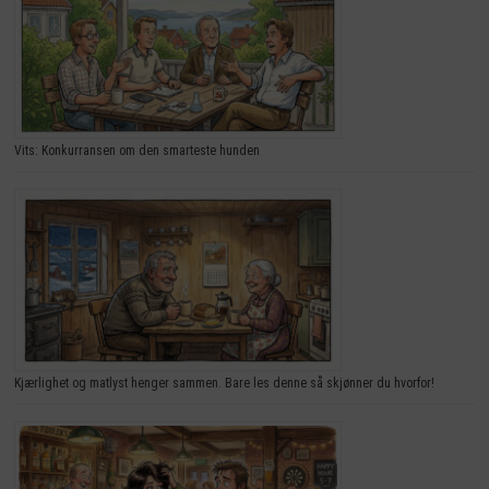
Vits: Konkurransen om den smarteste hunden
Kjærlighet og matlyst henger sammen. Bare les denne så skjønner du hvorfor!