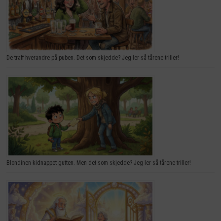
De traff hverandre på puben. Det som skjedde? Jeg ler så tårene triller!
Blondinen kidnappet gutten. Men det som skjedde? Jeg ler så tårene triller!