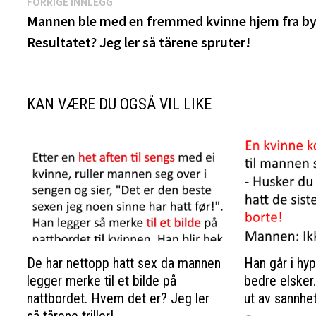
Innleggsnavigasjon
Forrige
FORRIGE INNLEGG
innlegg:
Mannen ble med en fremmed kvinne hjem fra by
Resultatet? Jeg ler så tårene spruter!
KAN VÆRE DU OGSÅ VIL LIKE
De har nettopp hatt sex da mannen
Han går i hyp
legger merke til et bilde på
bedre elsker
nattbordet. Hvem det er? Jeg ler
ut av sannhet