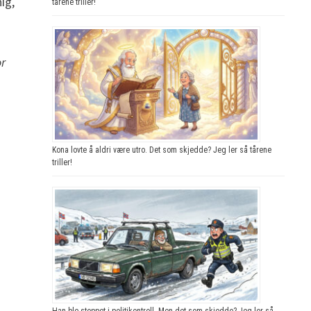
ig,
tårene triller!
or
Kona lovte å aldri være utro. Det som skjedde? Jeg ler så tårene
triller!
Han ble stoppet i politikontroll. Men det som skjedde? Jeg ler så