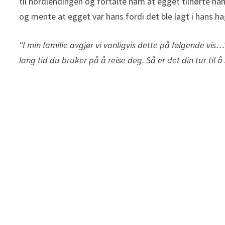
til nordlendingen og fortalte ham at egget tilhørte ha
og mente at egget var hans fordi det ble lagt i hans ha
“I min familie avgjør vi vanligvis dette på følgende vis
lang tid du bruker på å reise deg. Så er det din tur til 