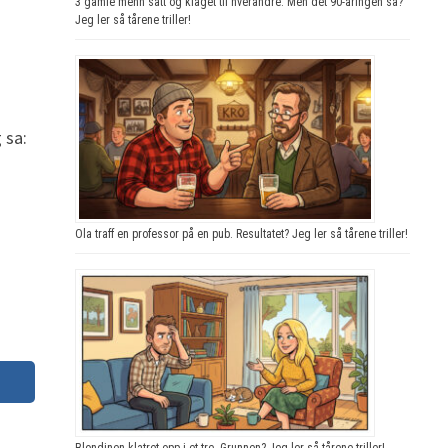
3 gamle menn satt og klaget til hverandre. Men det 90-åringen sa?
Jeg ler så tårene triller!
 sa:
Ola traff en professor på en pub. Resultatet? Jeg ler så tårene triller!
Blondinen klatret opp i et tre. Grunnen? Jeg ler så tårene triller!