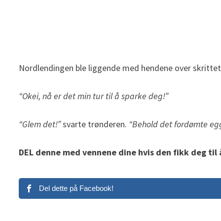
Nordlendingen ble liggende med hendene over skrittet, o
“Okei, nå er det min tur til å sparke deg!”
“Glem det!”
svarte trønderen.
“Behold det fordømte eg
DEL denne med vennene dine hvis den fikk deg til å
Del dette på Facebook!