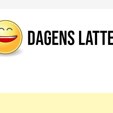
Likte du denne artikkelen?
DEL den gjerne!
Del på Facebook
Nei takk