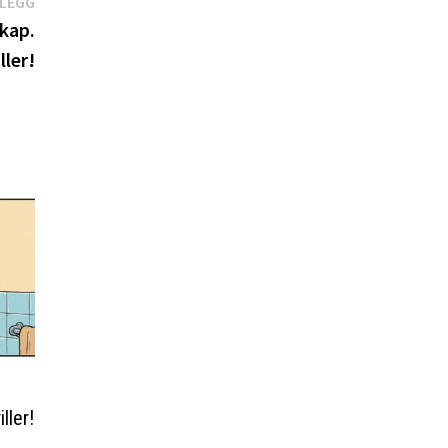
Neste
NLEGG
innlegg:
skap.
ller!
ller!