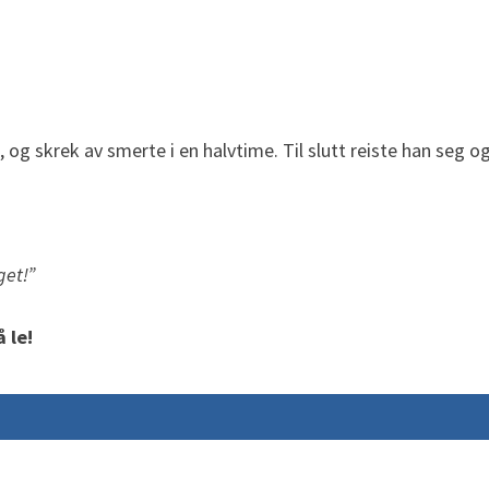
g skrek av smerte i en halvtime. Til slutt reiste han seg og
get!”
 le!