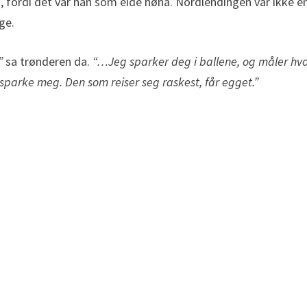
n, fordi det var han som eide høna. Nordlendingen var ikke en
ge.
…”
sa trønderen da.
“…Jeg sparker deg i ballene, og måler hv
å sparke meg. Den som reiser seg raskest, får egget.”