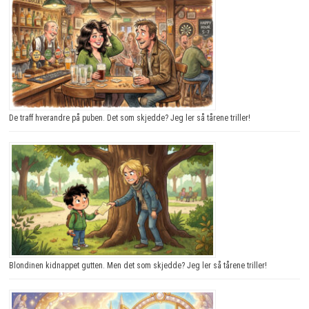
De traff hverandre på puben. Det som skjedde? Jeg ler så tårene triller!
Blondinen kidnappet gutten. Men det som skjedde? Jeg ler så tårene triller!