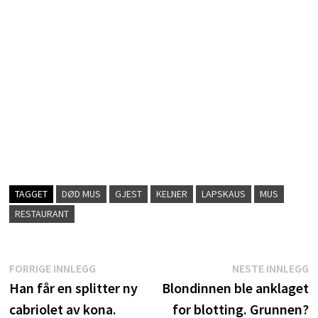
TAGGET
DØD MUS
GJEST
KELNER
LAPSKAUS
MUS
RESTAURANT
Innleggsnavigasjon
Forrige
N
FORRIGE INNLEGG
NESTE INNLEGG
innlegg:
i
Han får en splitter ny
Blondinnen ble anklaget
cabriolet av kona.
for blotting. Grunnen?