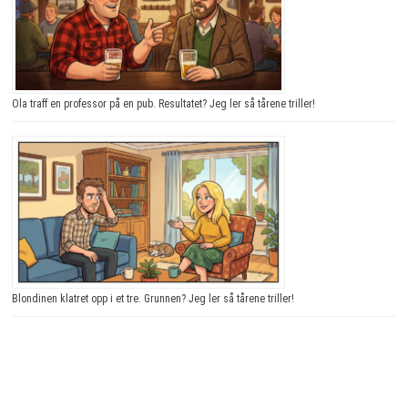
Ola traff en professor på en pub. Resultatet? Jeg ler så tårene triller!
Blondinen klatret opp i et tre. Grunnen? Jeg ler så tårene triller!