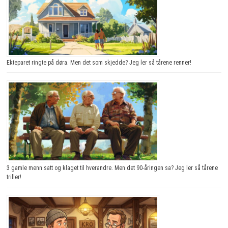
Ekteparet ringte på døra. Men det som skjedde? Jeg ler så tårene renner!
3 gamle menn satt og klaget til hverandre. Men det 90-åringen sa? Jeg ler så tårene
triller!