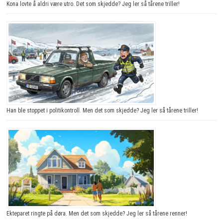
Kona lovte å aldri være utro. Det som skjedde? Jeg ler så tårene triller!
Han ble stoppet i politikontroll. Men det som skjedde? Jeg ler så tårene triller!
Ekteparet ringte på døra. Men det som skjedde? Jeg ler så tårene renner!