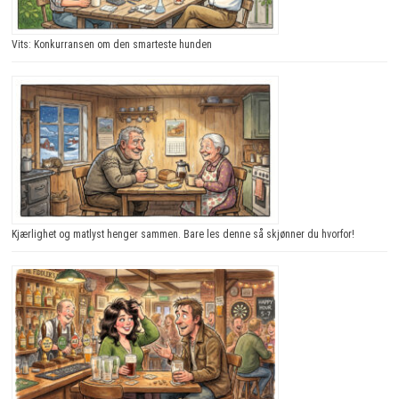
Vits: Konkurransen om den smarteste hunden
Kjærlighet og matlyst henger sammen. Bare les denne så skjønner du hvorfor!