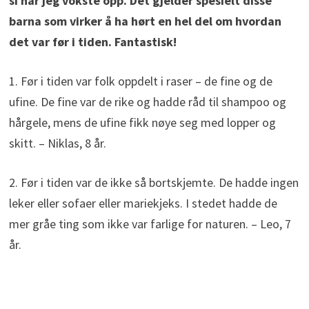
si når jeg vokste opp. Det gjelder spesielt disse
barna som virker å ha hørt en hel del om hvordan
det var før i tiden. Fantastisk!
1. Før i tiden var folk oppdelt i raser – de fine og de
ufine. De fine var de rike og hadde råd til shampoo og
hårgele, mens de ufine fikk nøye seg med lopper og
skitt. – Niklas, 8 år.
2. Før i tiden var de ikke så bortskjemte. De hadde ingen
leker eller sofaer eller mariekjeks. I stedet hadde de
mer gråe ting som ikke var farlige for naturen. – Leo, 7
år.