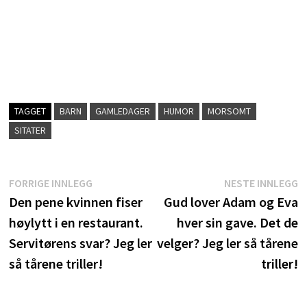
TAGGET
BARN
GAMLEDAGER
HUMOR
MORSOMT
SITATER
Innleggsnavigasjon
Forrige
N
FORRIGE INNLEGG
NESTE INNLEGG
innlegg:
i
Den pene kvinnen fiser
Gud lover Adam og Eva
høylytt i en restaurant.
hver sin gave. Det de
Servitørens svar? Jeg ler
velger? Jeg ler så tårene
så tårene triller!
triller!