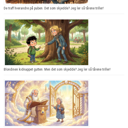
De traff hverandre på puben. Det som skjedde? Jeg ler så tårene triller!
Blondinen kidnappet gutten. Men det som skjedde? Jeg ler så tårene triller!