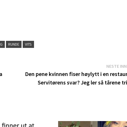
NG
RUNDE
VITS
NESTE IN
a
Den pene kvinnen fiser høylytt i en restau
Servitørens svar? Jeg ler så tårene tri