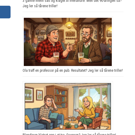
3 gamle menn satt og klaget til hverandre. Men det 90-åringen sa?
Jeg ler så tårene triller!
Ola traff en professor på en pub. Resultatet? Jeg ler så tårene triller!
Blondinen klatret opp i et tre. Grunnen? Jeg ler så tårene triller!