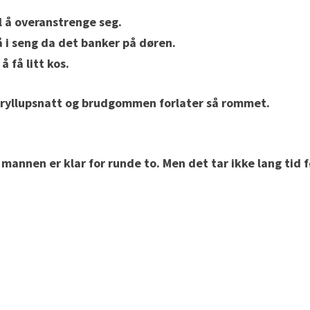
 å overanstrenge seg.
å i seng da det banker på døren.
 få litt kos.
in bryllupsnatt og brudgommen forlater så rommet.
mannen er klar for runde to. Men det tar ikke lang tid f