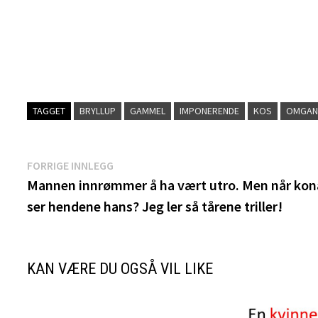
TAGGET
BRYLLUP
GAMMEL
IMPONERENDE
KOS
OMGA
Innleggsnavigasjon
Forrige
FORRIGE INNLEGG
innlegg:
Mannen innrømmer å ha vært utro. Men når kon
ser hendene hans? Jeg ler så tårene triller!
KAN VÆRE DU OGSÅ VIL LIKE