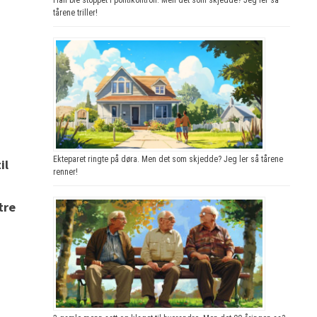
tårene triller!
Ekteparet ringte på døra. Men det som skjedde? Jeg ler så tårene
il
renner!
tre