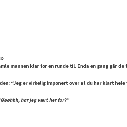
eg.
amle mannen klar for en runde til. Enda en gang går de t
en: “Jeg er virkelig imponert over at du har klart hele 
“
Øøøhhh, har jeg vært her før?”