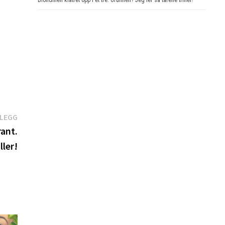
Neste
NLEGG
innlegg:
rant.
ller!