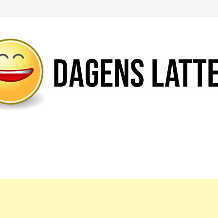
Likte du denne artikkelen?
DEL den gjerne!
Del på Facebook
Nei takk