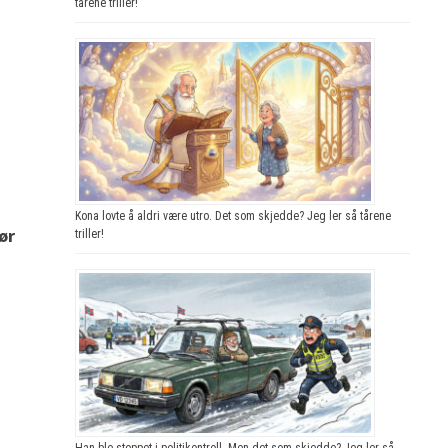
tårene triller!
Kona lovte å aldri være utro. Det som skjedde? Jeg ler så tårene
ør
triller!
Han ble stoppet i politikontroll. Men det som skjedde? Jeg ler så