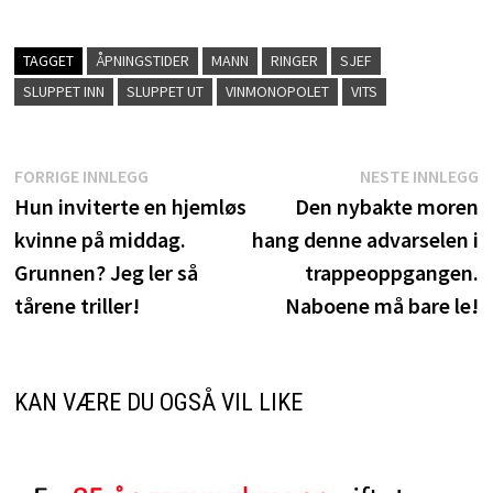
TAGGET
ÅPNINGSTIDER
MANN
RINGER
SJEF
SLUPPET INN
SLUPPET UT
VINMONOPOLET
VITS
Innleggsnavigasjon
Forrige
N
FORRIGE INNLEGG
NESTE INNLEGG
innlegg:
i
Hun inviterte en hjemløs
Den nybakte moren
kvinne på middag.
hang denne advarselen i
Grunnen? Jeg ler så
trappeoppgangen.
tårene triller!
Naboene må bare le!
KAN VÆRE DU OGSÅ VIL LIKE