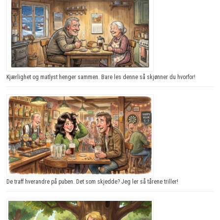
Kjærlighet og matlyst henger sammen. Bare les denne så skjønner du hvorfor!
De traff hverandre på puben. Det som skjedde? Jeg ler så tårene triller!