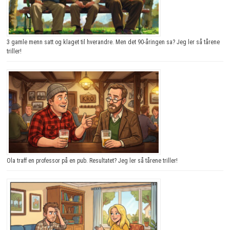
3 gamle menn satt og klaget til hverandre. Men det 90-åringen sa? Jeg ler så tårene
triller!
Ola traff en professor på en pub. Resultatet? Jeg ler så tårene triller!