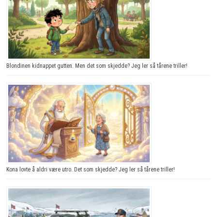
Blondinen kidnappet gutten. Men det som skjedde? Jeg ler så tårene triller!
Kona lovte å aldri være utro. Det som skjedde? Jeg ler så tårene triller!