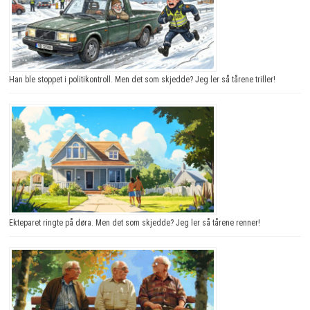
Han ble stoppet i politikontroll. Men det som skjedde? Jeg ler så tårene triller!
Ekteparet ringte på døra. Men det som skjedde? Jeg ler så tårene renner!