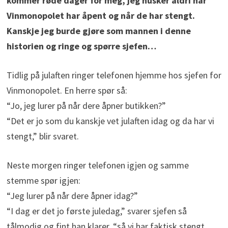
kommer røde dager for meg, jeg husker aldri når
Vinmonopolet har åpent og når de har stengt.
Kanskje jeg burde gjøre som mannen i denne
historien og ringe og spørre sjefen…
Tidlig på julaften ringer telefonen hjemme hos sjefen for
Vinmonopolet. En herre spør så:
“Jo, jeg lurer på når dere åpner butikken?”
“Det er jo som du kanskje vet julaften idag og da har vi
stengt,” blir svaret.
Neste morgen ringer telefonen igjen og samme
stemme spør igjen:
“Jeg lurer på når dere åpner idag?”
“I dag er det jo første juledag,” svarer sjefen så
tålmodig og fint han klarer, “så vi har faktisk stengt